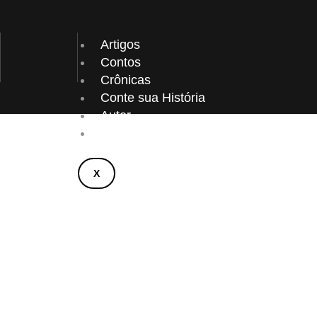
Ir
para
o
LL
Artigos
conteúdo
Contos
Crônicas
Conte sua História
Autor
Contato
X
C