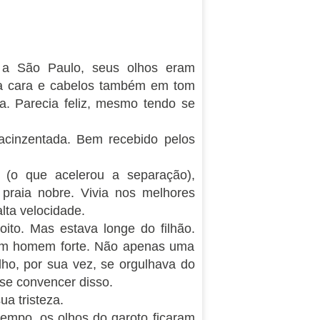
a São Paulo, seus olhos eram
 na cara e cabelos também em tom
na. Parecia feliz, mesmo tendo se
acinzentada. Bem recebido pelos
 (o que acelerou a separação),
praia nobre. Vivia nos melhores
lta velocidade.
to. Mas estava longe do filhão.
a um homem forte. Não apenas uma
ilho, por sua vez, se orgulhava do
a se convencer disso.
a tristeza.
tempo, os olhos do garoto ficaram