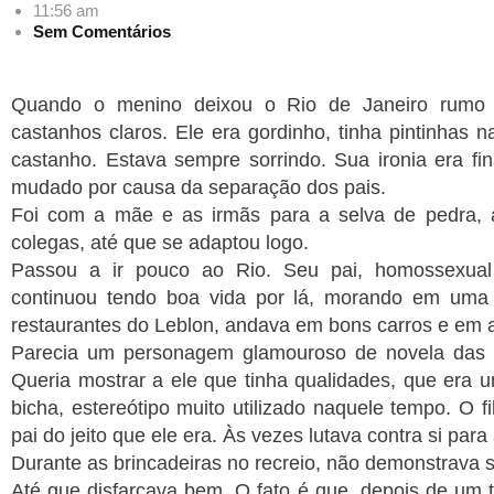
11:56 am
Sem Comentários
Quando o menino deixou o Rio de Janeiro rumo 
castanhos claros. Ele era gordinho, tinha pintinhas
castanho. Estava sempre sorrindo. Sua ironia era fi
mudado por causa da separação dos pais.
Foi com a mãe e as irmãs para a selva de pedra, 
colegas, até que se adaptou logo.
Passou a ir pouco ao Rio. Seu pai, homossexual
continuou tendo boa vida por lá, morando em uma 
restaurantes do Leblon, andava em bons carros e em a
Parecia um personagem glamouroso de novela das oi
Queria mostrar a ele que tinha qualidades, que er
bicha, estereótipo muito utilizado naquele tempo. O f
pai do jeito que ele era. Às vezes lutava contra si par
Durante as brincadeiras no recreio, não demonstrava su
Até que disfarçava bem. O fato é que, depois de um 