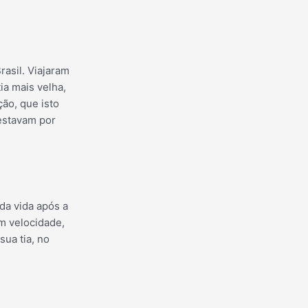
rasil. Viajaram
ia mais velha,
ção, que isto
estavam por
 da vida após a
m velocidade,
sua tia, no