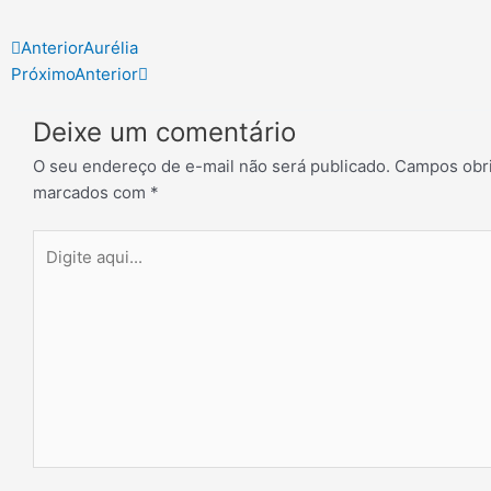
Prev
Next
Anterior
Aurélia
Próximo
Anterior
Deixe um comentário
O seu endereço de e-mail não será publicado.
Campos obri
marcados com
*
Digite
aqui...