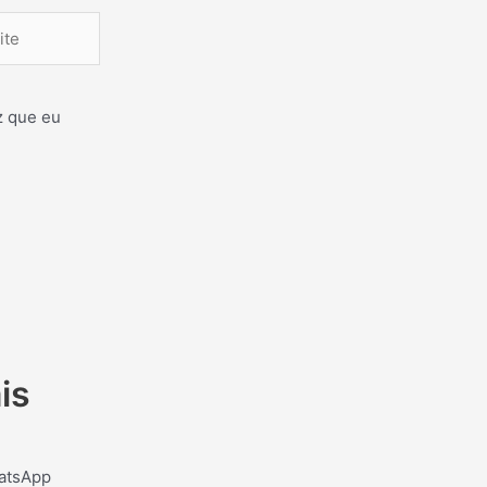
e
z que eu
is
atsApp