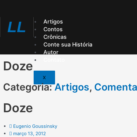
Ir
para
o
Artigos
LL
conteúdo
Contos
Crônicas
Conte sua História
Autor
Contato
Doze
X
Categoria:
Artigos
,
Comenta
Doze
Eugenio Goussinsky
março 13, 2012