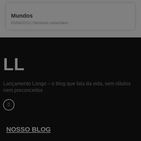
Mundos
05/04/2010
Nenhum comentário
LL
Lançamento Longo – o blog que fala da vida, sem rótulos
nem preconceitos
F
a
c
e
b
o
o
k
NOSSO BLOG
-
f