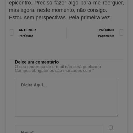
epicentro. Preciso fazer algo para me reerguer,
mas agora, neste momento, não consigo.
Estou sem perspectivas. Pela primeira vez.
Prev
N
ANTERIOR
PRÓXIMO
Partículas
Pagamento
Deixe um comentário
O seu endereço de e-mail não será publicado.
Campos obrigatórios são marcados com
*
Digite
Aqui...
Name*