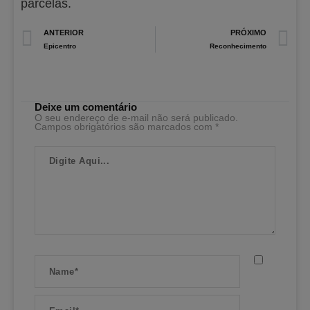
parcelas.
Prev
N
ANTERIOR
PRÓXIMO
Epicentro
Reconhecimento
Deixe um comentário
O seu endereço de e-mail não será publicado.
Campos obrigatórios são marcados com
*
Digite
Aqui...
Name*
Email*