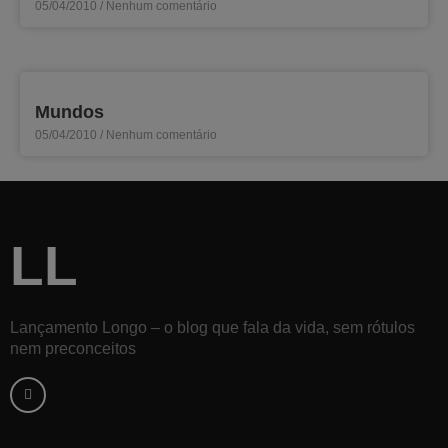
05/04/2010
Nenhum comentário
Mundos
05/04/2010
Nenhum comentário
LL
Lançamento Longo – o blog que fala da vida, sem rótulos
nem preconceitos
F
a
c
e
b
o