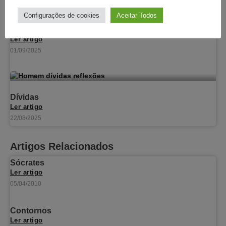
Configurações de cookies
Aceitar Todos
Os balões
Ler artigo
01/09/2025
Dívidas
Ler artigo
22/08/2025
Artigos Relacionados
Sócrates
Ler artigo
05/04/2010
Contornos
Ler artigo