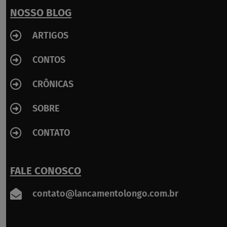
o
k
NOSSO BLOG
-
f
ARTIGOS
CONTOS
CRÔNICAS
SOBRE
CONTATO
FALE CONOSCO
contato@lancamentolongo.com.br