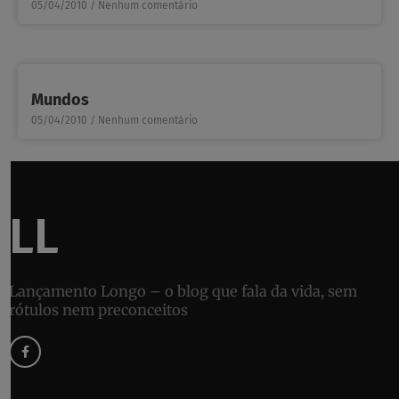
05/04/2010
Nenhum comentário
Mundos
05/04/2010
Nenhum comentário
LL
Lançamento Longo – o blog que fala da vida, sem
rótulos nem preconceitos
F
a
c
e
b
o