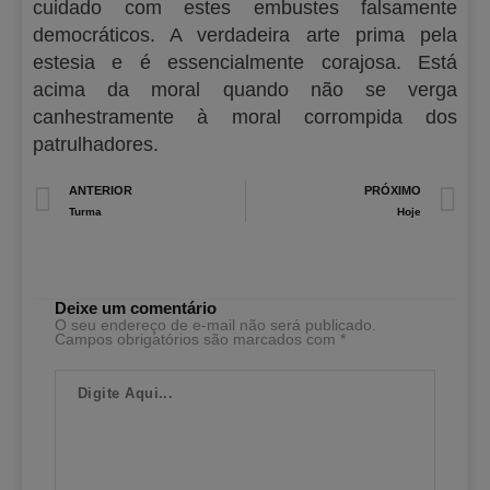
cuidado com estes embustes falsamente
democráticos. A verdadeira arte prima pela
estesia e é essencialmente corajosa. Está
acima da moral quando não se verga
canhestramente à moral corrompida dos
patrulhadores.
Prev
N
ANTERIOR
PRÓXIMO
Turma
Hoje
Deixe um comentário
O seu endereço de e-mail não será publicado.
Campos obrigatórios são marcados com
*
Digite
Aqui...