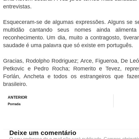
entrevistas.
Esqueceram-se de algumas expressões. Alguns se s
multidão cantando seus nomes ainda alimenta
reconhecimento. Um dia, muito a contragosto, tivera
saudade é uma palavra que só existe em português.
Gracias, Rodolpho Rodriguez; Arce, Figueroa, De Leó
Petkovic e Pedro Rocha; Romerito e Tevez, repr
Forlán, Ancheta e todos os estrangeiros que faze
brasileiro.
Prev
ANTERIOR
Porrada
Deixe um comentário
O seu endereço de e-mail não será publicado.
Campos obrigató