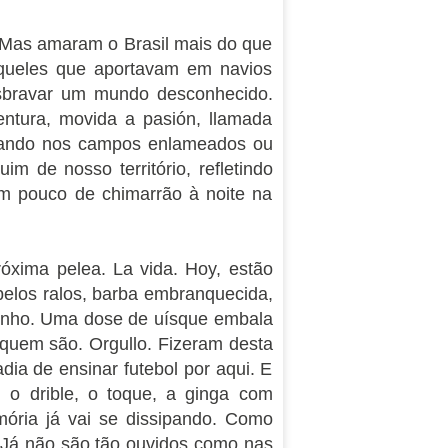
 Mas amaram o Brasil mais do que
aqueles que aportavam em navios
sbravar um mundo desconhecido.
tura, movida a pasión, llamada
atuando nos campos enlameados ou
m de nosso território, refletindo
Um pouco de chimarrão à noite na
óxima pelea. La vida. Hoy, estão
belos ralos, barba embranquecida,
 vinho. Uma dose de uísque embala
quem são. Orgullo. Fizeram desta
dia de ensinar futebol por aqui. E
: o drible, o toque, a ginga com
ória já vai se dissipando. Como
 Já não são tão ouvidos como nas