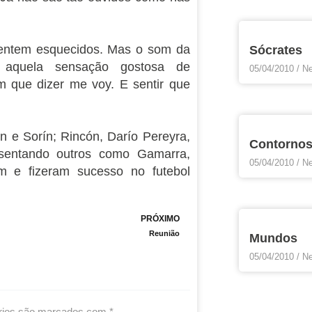
entem esquecidos. Mas o som da
Sócrates
 aquela sensação gostosa de
05/04/2010
Ne
m que dizer me voy. E sentir que
n e Sorín; Rincón, Darío Pereyra,
Contorno
esentando outros como Gamarra,
05/04/2010
Ne
m e fizeram sucesso no futebol
Next
PRÓXIMO
Reunião
Mundos
05/04/2010
Ne
rios são marcados com
*