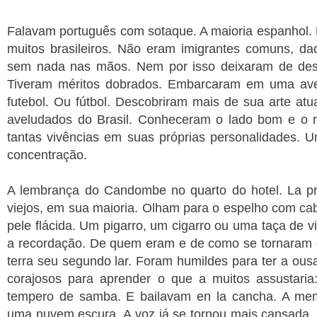
Falavam português com sotaque. A maioria espanhol.
muitos brasileiros. Não eram imigrantes comuns, d
sem nada nas mãos. Nem por isso deixaram de de
Tiveram méritos dobrados. Embarcaram em uma aven
futebol. Ou fútbol. Descobriram mais de sua arte 
aveludados do Brasil. Conheceram o lado bom e o rui
tantas vivências em suas próprias personalidades. 
concentração.
A lembrança do Candombe no quarto do hotel. La pr
viejos, em sua maioria. Olham para o espelho com ca
pele flácida. Um pigarro, um cigarro ou uma taça de
a recordação. De quem eram e de como se tornaram 
terra seu segundo lar. Foram humildes para ter a ousa
corajosos para aprender o que a muitos assustaria
tempero de samba. E bailavam en la cancha. A mem
uma nuvem escura. A voz já se tornou mais cansada.