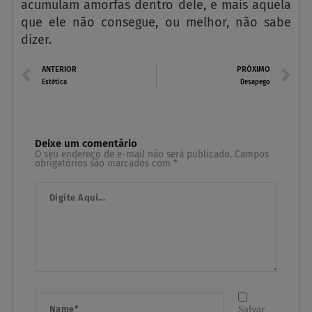
acumulam amorfas dentro dele, e mais aquela
que ele não consegue, ou melhor, não sabe
dizer.
Prev
N
ANTERIOR
PRÓXIMO
Estética
Desapego
Deixe um comentário
O seu endereço de e-mail não será publicado.
Campos
obrigatórios são marcados com
*
Digite
Aqui...
Name*
Salvar