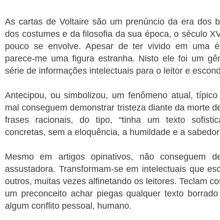
As cartas de Voltaire são um prenúncio da era dos blo
dos costumes e da filosofia da sua época, o século X
pouco se envolve. Apesar de ter vivido em uma ép
parece-me uma figura estranha. Nisto ele foi um gê
série de informações intelectuais para o leitor e esco
Antecipou, ou simbolizou, um fenômeno atual, típic
mal conseguem demonstrar tristeza diante da morte 
frases racionais, do tipo, “tinha um texto sofist
concretas, sem a eloquência, a humildade e a sabedor
Mesmo em artigos opinativos, não conseguem de
assustadora. Transformam-se em intelectuais que e
outros, muitas vezes alfinetando os leitores. Teclam 
um preconceito achar piegas qualquer texto borrad
algum conflito pessoal, humano.