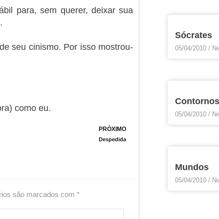
inábil para, sem querer, deixar sua
.
Sócrates
de seu cinismo. Por isso mostrou-
05/04/2010
Ne
Contorno
ora) como eu.
05/04/2010
Ne
Next
PRÓXIMO
Despedida
Mundos
05/04/2010
Ne
rios são marcados com
*