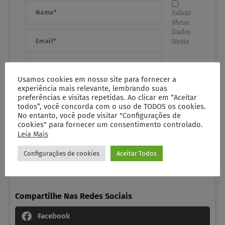
Name*
Salvar
Meus
Dados
Email*
Neste
Website
Usamos cookies em nosso site para fornecer a
experiência mais relevante, lembrando suas
Navegador Para A Próxima Vez Que Eu Comentar.
preferências e visitas repetidas. Ao clicar em “Aceitar
todos”, você concorda com o uso de TODOS os cookies.
No entanto, você pode visitar "Configurações de
cookies" para fornecer um consentimento controlado.
Leia Mais
Configurações de cookies
Aceitar Todos
Compartilhe Nas Redes Sociais
Facebook