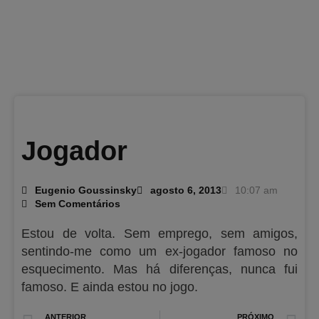
Jogador
Eugenio Goussinsky
agosto 6, 2013
10:07 am
Sem Comentários
Estou de volta. Sem emprego, sem amigos,
sentindo-me como um ex-jogador famoso no
esquecimento. Mas há diferenças, nunca fui
famoso. E ainda estou no jogo.
Prev
N
ANTERIOR
PRÓXIMO