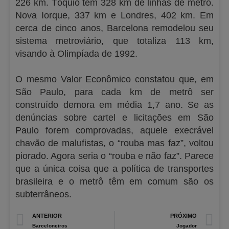
226 km. Tóquio tem 328 km de linhas de metrô.
Nova Iorque, 337 km e Londres, 402 km. Em
cerca de cinco anos, Barcelona remodelou seu
sistema metroviário, que totaliza 113 km,
visando à Olimpíada de 1992.
O mesmo Valor Econômico constatou que, em
São Paulo, para cada km de metrô ser
construído demora em média 1,7 ano. Se as
denúncias sobre cartel e licitações em São
Paulo forem comprovadas, aquele execrável
chavão de malufistas, o “rouba mas faz”, voltou
piorado. Agora seria o “rouba e não faz”. Parece
que a única coisa que a política de transportes
brasileira e o metrô têm em comum são os
subterrâneos.
Prev
N
ANTERIOR
PRÓXIMO
Barceloneiros
Jogador