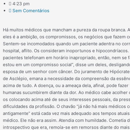
4:23 pm
Sem Comentários
Há muitos médicos que mancham a pureza da roupa branca. 
eles é a ambição, os compromissos, os negócios que fazem c
Sentem-se incomodados quando um paciente adentra no cor
hospital, aflito. Os consideram inoportunos e hipocondríacos
pacientes telefonam em horário inapropriado, então, nem se f
estou em um compromisso social”, disse um deles, desligando
esposa de um senhor com câncer. Do juramento de Hipócrates
de Asclépio, emana a necessidade da compreensão da essên
acima de tudo. A doença, ou a ameaça dela, afinal, pode fazer 
humanas sucumbirem diante da dor. Ao médico cabe acolher o
os colocando acima até de seus interesses pessoais, da press
dificuldades da profissão. O chavão “já não há mais médicos 
antigamente” está cada vez mais adequado aos tempos atuais
médico. Ele não era assim. Atendia com humildade. Cometia d
introspectivo que era, remoía-se em remorsos diante do mais 