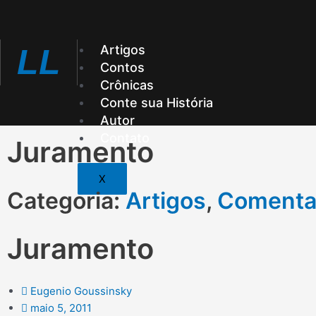
Ir
para
o
Artigos
LL
conteúdo
Contos
Crônicas
Conte sua História
Autor
Contato
Juramento
X
Categoria:
Artigos
,
Comenta
Juramento
Eugenio Goussinsky
maio 5, 2011