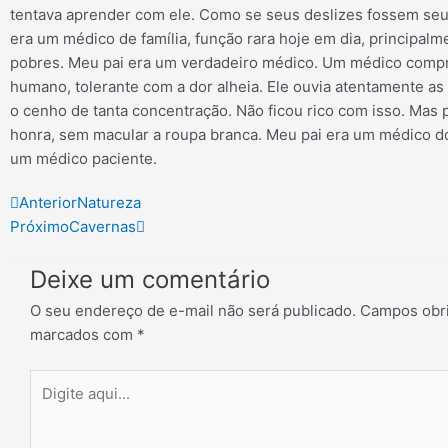
tentava aprender com ele. Como se seus deslizes fossem seu
era um médico de família, função rara hoje em dia, principalm
pobres. Meu pai era um verdadeiro médico. Um médico comp
humano, tolerante com a dor alheia. Ele ouvia atentamente as 
o cenho de tanta concentração. Não ficou rico com isso. Mas 
honra, sem macular a roupa branca. Meu pai era um médico do
um médico paciente.
Prev
Next
Anterior
Natureza
Próximo
Cavernas
Deixe um comentário
O seu endereço de e-mail não será publicado.
Campos obri
marcados com
*
Digite
aqui...