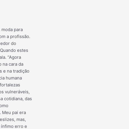
A moda para
om a profissão.
redor do
. Quando estes
ala. “Agora
 na cara da
 e na tradição
cia humana
fortalezas
s vulneráveis,
a cotidiana, das
como
. Meu pai era
eslizes, mas,
ínfimo erro e