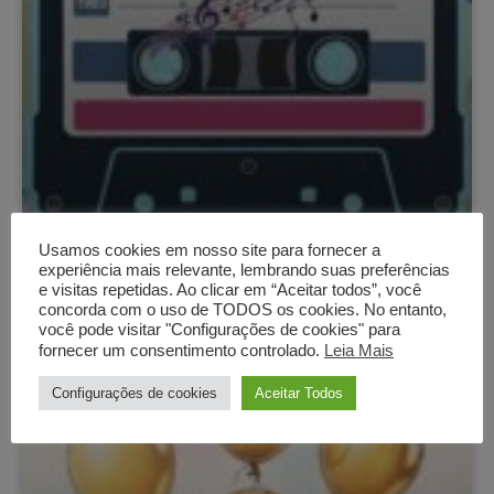
Usamos cookies em nosso site para fornecer a
1985, 40 anos
experiência mais relevante, lembrando suas preferências
Ler artigo
e visitas repetidas. Ao clicar em “Aceitar todos”, você
01/11/2025
concorda com o uso de TODOS os cookies. No entanto,
você pode visitar "Configurações de cookies" para
fornecer um consentimento controlado.
Leia Mais
Configurações de cookies
Aceitar Todos