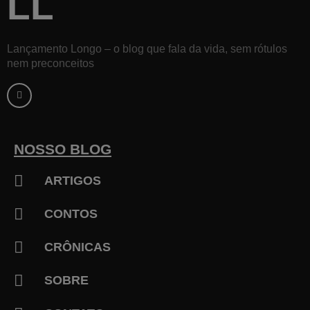
LL
Lançamento Longo – o blog que fala da vida, sem rótulos
nem preconceitos
F
a
c
e
b
o
o
k
NOSSO BLOG
-
f
ARTIGOS
CONTOS
CRÔNICAS
SOBRE