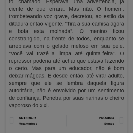
foi chamado. Esperava uma advertência, já
ciente de que errara. Mas não. O homem,
trombeteando voz grave, decretou, ao estilo da
ditadura então vigente. “Tira a sua camisa agora
e bota esta molhada”. O menino ficou
constrangido, na frente de todos, enquanto se
arrepiava com o gelado meloso em sua pele.
“Você vai trazê-la limpa até quinta-feira”. O
repressor poderia até achar que estava fazendo
o certo. Mas para um educador, não é bom
deixar mágoas. E desde então, até virar adulto,
sempre que ele se lembra daquela figura
autoritária, não é envolvido por um sentimento
de confiança. Penetra por suas narinas o cheiro
vaporoso do xixi.
Prev
N
ANTERIOR
PRÓXIMO
Metamorfose
Stones