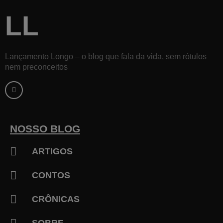
LL
Lançamento Longo – o blog que fala da vida, sem rótulos
nem preconceitos
F
a
c
e
b
o
o
k
NOSSO BLOG
-
f
ARTIGOS
CONTOS
CRÔNICAS