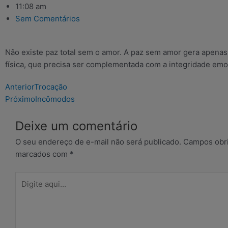
11:08 am
Sem Comentários
Não existe paz total sem o amor. A paz sem amor gera apenas
física, que precisa ser complementada com a integridade emo
Prev
Next
Anterior
Trocação
Próximo
Incômodos
Deixe um comentário
O seu endereço de e-mail não será publicado.
Campos obri
marcados com
*
Digite
aqui...