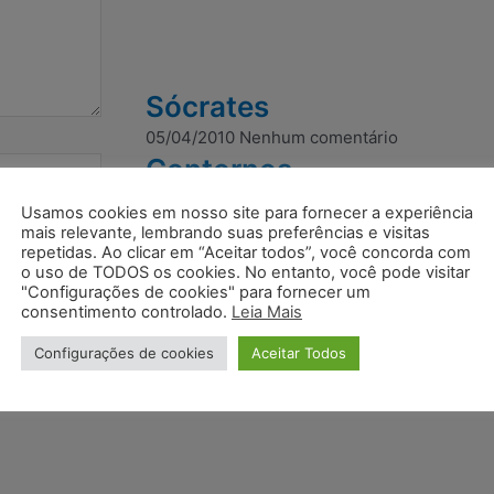
Sócrates
05/04/2010
Nenhum comentário
Contornos
e
05/04/2010
Nenhum comentário
Usamos cookies em nosso site para fornecer a experiência
Mundos
mais relevante, lembrando suas preferências e visitas
repetidas. Ao clicar em “Aceitar todos”, você concorda com
z que eu
05/04/2010
Nenhum comentário
o uso de TODOS os cookies. No entanto, você pode visitar
"Configurações de cookies" para fornecer um
consentimento controlado.
Leia Mais
Configurações de cookies
Aceitar Todos