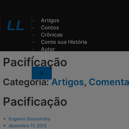
Ir
para
o
Artigos
LL
conteúdo
Contos
Crônicas
Conte sua História
Autor
Contato
Pacificação
X
Categoria:
Artigos
,
Comenta
Pacificação
Eugenio Goussinsky
dezembro 11, 2013