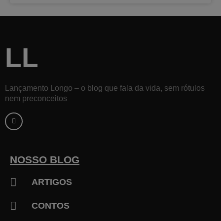
LL
Lançamento Longo – o blog que fala da vida, sem rótulos
nem preconceitos
F
a
c
e
b
o
o
k
NOSSO BLOG
-
f
ARTIGOS
CONTOS