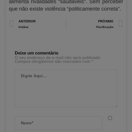
alimenta rivalidades “saudáveis”. Sem perceber
que não existe violência “politicamente correta”.
Prev
N
ANTERIOR
PRÓXIMO
Irmãos
Pacificação
Deixe um comentário
O seu endereço de e-mail não será publicado.
Campos obrigatórios são marcados com
*
Digite
Aqui...
Name*