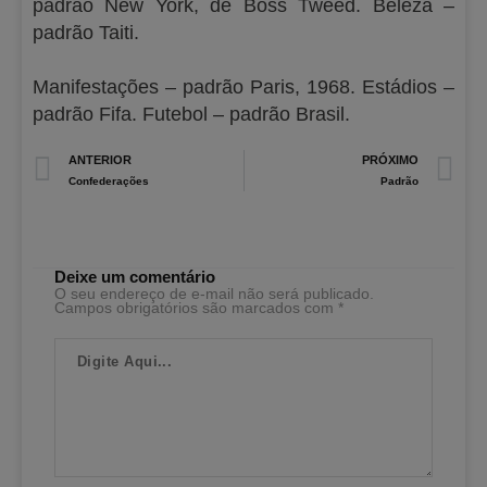
padrão New York, de Boss Tweed. Beleza –
padrão Taiti.
Manifestações – padrão Paris, 1968. Estádios –
padrão Fifa. Futebol – padrão Brasil.
Prev
N
ANTERIOR
PRÓXIMO
Confederações
Padrão
Deixe um comentário
O seu endereço de e-mail não será publicado.
Campos obrigatórios são marcados com
*
Digite
Aqui...