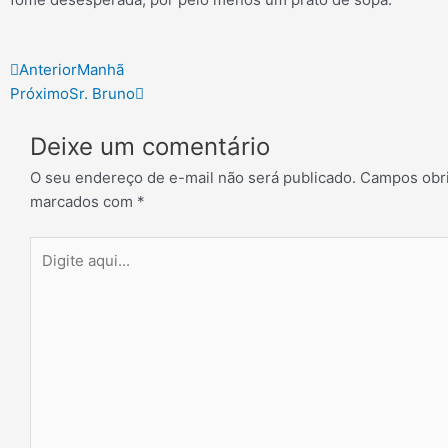
Prev
Next
Anterior
Manhã
Próximo
Sr. Bruno
Deixe um comentário
O seu endereço de e-mail não será publicado.
Campos obri
marcados com
*
Digite
aqui...