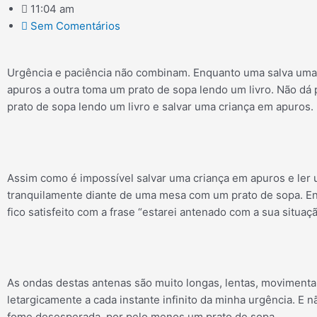
11:04 am
Sem Comentários
Urgência e paciência não combinam. Enquanto uma salva uma
apuros a outra toma um prato de sopa lendo um livro. Não dá
prato de sopa lendo um livro e salvar uma criança em apuros.
Assim como é impossível salvar uma criança em apuros e ler 
tranquilamente diante de uma mesa com um prato de sopa. E
fico satisfeito com a frase “estarei antenado com a sua situaçã
As ondas destas antenas são muito longas, lentas, moviment
letargicamente a cada instante infinito da minha urgência. E
fome desesperada, por pelo menos um prato de sopa.