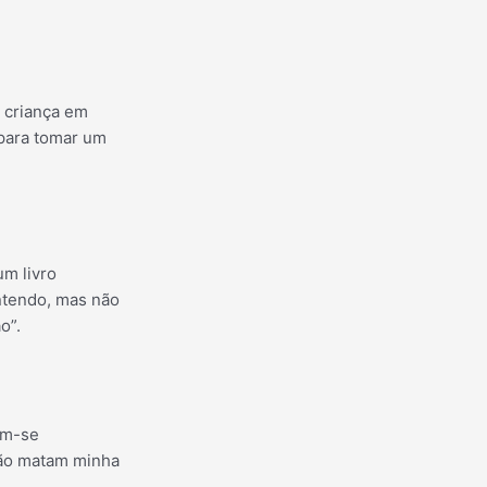
 criança em
 para tomar um
um livro
ntendo, mas não
o”.
am-se
 não matam minha