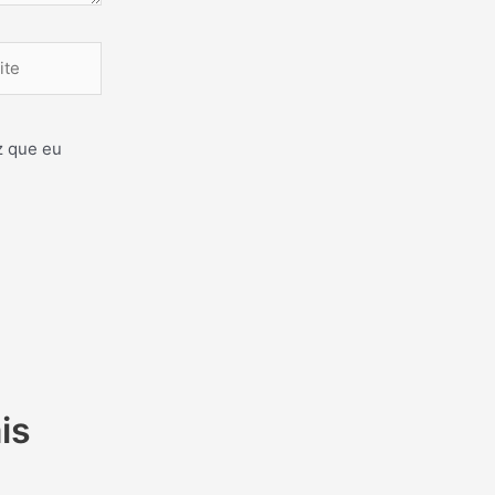
e
z que eu
is