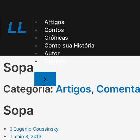
Ir
para
o
Artigos
LL
conteúdo
Contos
Crônicas
Conte sua História
Autor
Contato
Sopa
X
Categoria:
Artigos
,
Comenta
Sopa
Eugenio Goussinsky
maio 8, 2013