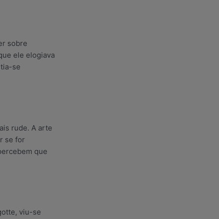
er sobre
que ele elogiava
tia-se
.
is rude. A arte
 se for
 percebem que
otte, viu-se