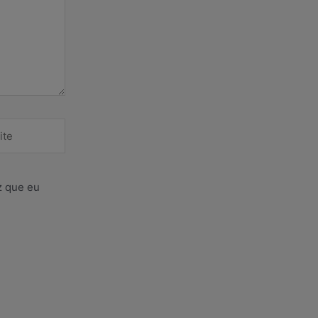
e
z que eu