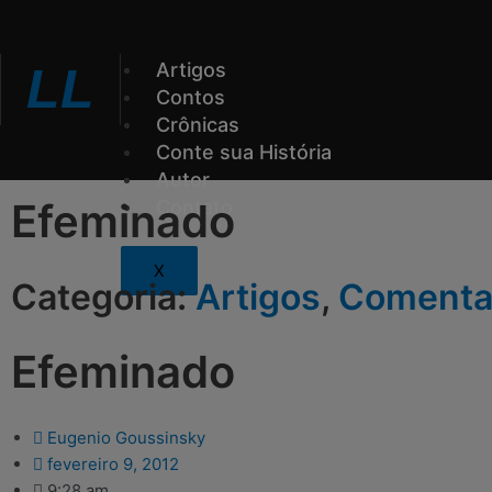
Ir
para
o
Artigos
LL
conteúdo
Contos
Crônicas
Conte sua História
Autor
Efeminado
Contato
X
Categoria:
Artigos
,
Comenta
Efeminado
Eugenio Goussinsky
fevereiro 9, 2012
9:28 am