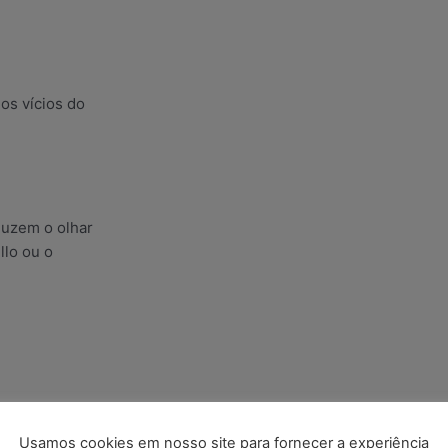
mos vícios do
duzem o olhar
llo ou o
Usamos cookies em nosso site para fornecer a experiência