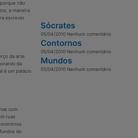
 porque não
tos, a maneira
ra escrever
Sócrates
05/04/2010
Nenhum comentário
Contornos
05/04/2010
Nenhum comentário
erço da arte
Mundos
eonardo da
05/04/2010
Nenhum comentário
al é um palácio
unas com
em ruas
iorentinos
ofundos do