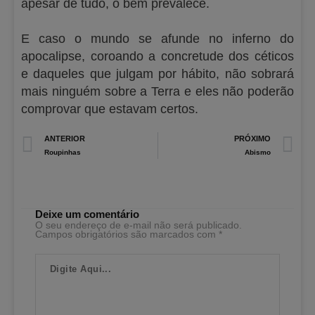
apesar de tudo, o bem prevalece.
E caso o mundo se afunde no inferno do
apocalipse, coroando a concretude dos céticos
e daqueles que julgam por hábito, não sobrará
mais ninguém sobre a Terra e eles não poderão
comprovar que estavam certos.
Prev
N
ANTERIOR
PRÓXIMO
Roupinhas
Abismo
Deixe um comentário
O seu endereço de e-mail não será publicado.
Campos obrigatórios são marcados com
*
Digite
Aqui...