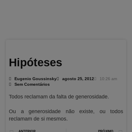
Hipóteses
Eugenio Goussinsky
agosto 25, 2012
10:26 am
Sem Comentários
Todos reclamam da falta de generosidade.
Ou a generosidade não existe, ou todos
reclamam de si mesmos.
Prev
N
ANTERIOR
PRÓXIMO