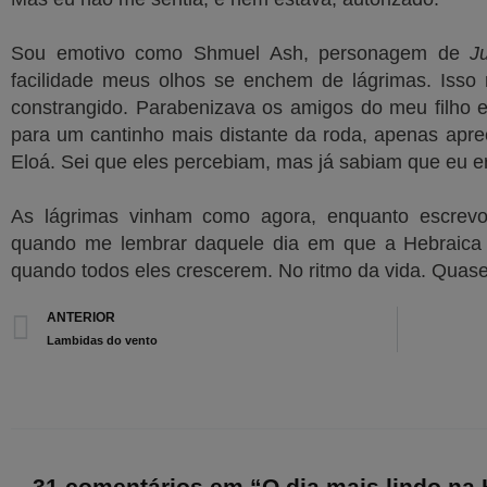
Sou emotivo como Shmuel Ash, personagem de
J
facilidade meus olhos se enchem de lágrimas. Isso
constrangido. Parabenizava os amigos do meu filho e 
para um cantinho mais distante da roda, apenas apre
Eloá. Sei que eles percebiam, mas já sabiam que eu er
As lágrimas vinham como agora, enquanto escrevo
quando me lembrar daquele dia em que a Hebraica f
quando todos eles crescerem. No ritmo da vida. Quase
Prev
ANTERIOR
Lambidas do vento
31 comentários em “O dia mais lindo na 