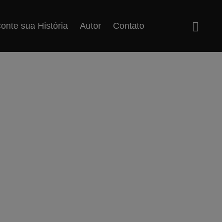
onte sua História
Autor
Contato
is lindo na Hebr
Categoria:
Crônicas