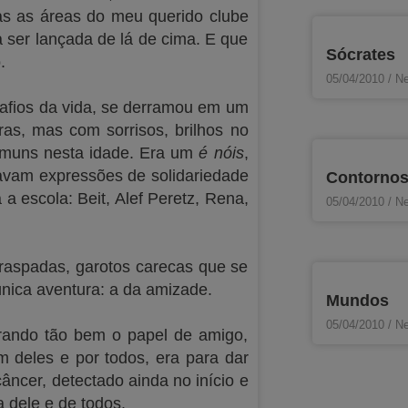
das as áreas do meu querido clube
 ser lançada de lá de cima. E que
Sócrates
.
05/04/2010
Ne
safios da vida, se derramou em um
ras, mas com sorrisos, brilhos no
comuns nesta idade. Era um
é nóis
,
vam expressões de solidariedade
Contorno
 escola: Beit, Alef Peretz, Rena,
05/04/2010
Ne
raspadas, garotos carecas que se
nica aventura: a da amizade.
Mundos
05/04/2010
Ne
arando tão bem o papel de amigo,
m deles e por todos, era para dar
ncer, detectado ainda no início e
 dele e de todos.