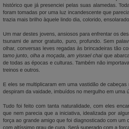
histórico que já presenciei pelas suas alamedas. To
foram tomadas por uma luz incandescente que parecia
trazia mais brilho àquele lindo dia, colorido, ensolarado
Um mar destes jovens, ansiosos para enfrentar os de
tsunami de amor gratuito, puro, profundo. Sem palav
olhar, conversas leves regadas às brincadeiras tão 
tamo junto
,
olha a moçada
,
am yisrael chai
que abarca
de todas as épocas e culturas. Também não importava a
treinos e outros.
E eles se multiplicaram em uma vastidão de cabeças 
despiram da vaidade, imbuídos no mergulho em uma ú
Tudo foi feito com tanta naturalidade, com eles enc
que nem parecia que a iniciativa, idealizada por algu
força ao grande amigo que foi diagnosticado com um câ
com altíssimo grau de cura. Será superado com a força