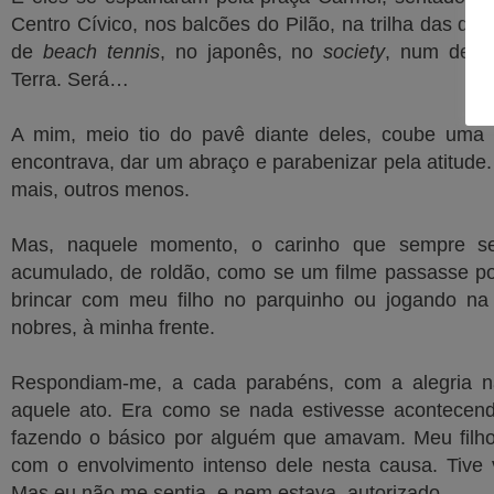
Centro Cívico, nos balcões do Pilão, na trilha das qu
de
beach tennis
, no japonês, no
society
, num desfi
Terra. Será…
A mim, meio tio do pavê diante deles, coube um
encontrava, dar um abraço e parabenizar pela atitude.
mais, outros menos.
Mas, naquele momento, o carinho que sempre sen
acumulado, de roldão, como se um filme passasse p
brincar com meu filho no parquinho ou jogando na 
nobres, à minha frente.
Respondiam-me, a cada parabéns, com a alegria nat
aquele ato. Era como se nada estivesse acontecen
fazendo o básico por alguém que amavam. Meu filho 
com o envolvimento intenso dele nesta causa. Tive
Mas eu não me sentia, e nem estava, autorizado.