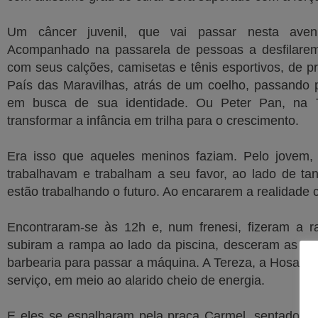
Um câncer juvenil, que vai passar nesta ave
Acompanhado na passarela de pessoas a desfilarem 
com seus calções, camisetas e tênis esportivos, de 
País das Maravilhas, atrás de um coelho, passando p
em busca de sua identidade. Ou Peter Pan, na T
transformar a infância em trilha para o crescimento.
Era isso que aqueles meninos faziam. Pelo jovem, 
trabalhavam e trabalham a seu favor, ao lado de tan
estão trabalhando o futuro. Ao encararem a realidade
Encontraram-se às 12h e, num frenesi, fizeram a r
subiram a rampa ao lado da piscina, desceram as esc
barbearia para passar a máquina. A Tereza, a Hosana e
serviço, em meio ao alarido cheio de energia.
E eles se espalharam pela praça Carmel, sentados no