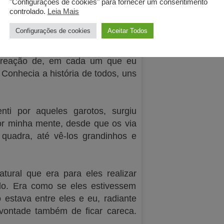
"Configurações de cookies" para fornecer um consentimento
adras de
beach tennis
, em partidas
controlado.
Leia Mais
le fascinante. No maior show da
Configurações de cookies
Aceitar Todos
a reação de, em cada um que eu
 Conhecia a história de todos, uns
ti por aqueles garotos, surgiu
or minha mente, desde que os via
quadra, até vê-los grandinhos e
ural que era para eles realizar
do. Era como se eles estivessem
estava entre eles e eu, radiante
 vontade também de ficar careca.