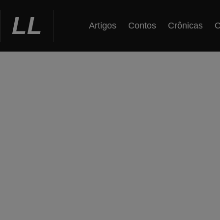
Ir
para
LL
Artigos
Contos
Crônicas
C
o
conteúdo
O dia ma