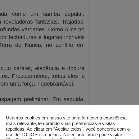
nida como um samba popular.
reveladoras fantasias. Trajadas,
profundas verdades. Como Alice no
or fechaduras e lugares incríveis
erra do Nunca, no conflito em
cujo caráter, elegância e doçura
tos. Precocemente, todos eles já
 com uma força inquebrantável.
aspagem preliminar. Em seguida,
adas antes do teatro e lotaram a
 todos por lá nunca tiveram tanto
Usamos cookies em nosso site para fornecer a experiência
mais relevante, lembrando suas preferências e visitas
repetidas. Ao clicar em “Aceitar todos”, você concorda com o
uso de TODOS os cookies. No entanto, você pode visitar
s bancos, no corredor lateral do