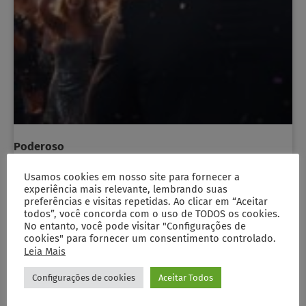
Poderoso
Ler artigo
18/01/2026
Usamos cookies em nosso site para fornecer a
experiência mais relevante, lembrando suas
preferências e visitas repetidas. Ao clicar em “Aceitar
todos”, você concorda com o uso de TODOS os cookies.
No entanto, você pode visitar "Configurações de
cookies" para fornecer um consentimento controlado.
Leia Mais
Configurações de cookies
Aceitar Todos