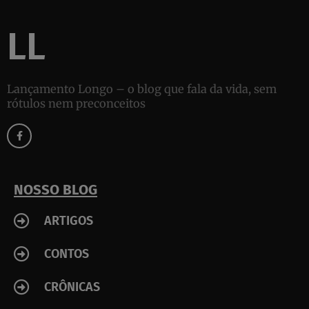
LL
Lançamento Longo – o blog que fala da vida, sem
rótulos nem preconceitos
F
a
c
e
b
o
o
k
NOSSO BLOG
-
f
ARTIGOS
CONTOS
CRÔNICAS