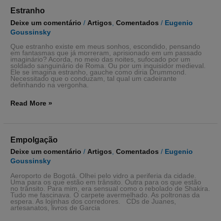
Estranho
Estranho
Deixe um comentário
/
Artigos
,
Comentados
/
Eugenio
Goussinsky
Que estranho existe em meus sonhos, escondido, pensando
em fantasmas que já morreram, aprisionado em um passado
imaginário? Acorda, no meio das noites, sufocado por um
soldado sanguinário de Roma. Ou por um inquisidor medieval.
Ele se imagina estranho, gauche como diria Drummond.
Necessitado que o conduzam, tal qual um cadeirante
definhando na vergonha.
Read More »
Empolgação
Empolgação
Deixe um comentário
/
Artigos
,
Comentados
/
Eugenio
Goussinsky
Aeroporto de Bogotá. Olhei pelo vidro a periferia da cidade.
Uma para os que estão em trânsito. Outra para os que estão
no trânsito. Para mim, era sensual como o rebolado de Shakira.
Tudo me fascinava. O carpete avermelhado. As poltronas da
espera. As lojinhas dos corredores. CDs de Juanes,
artesanatos, livros de Garcia