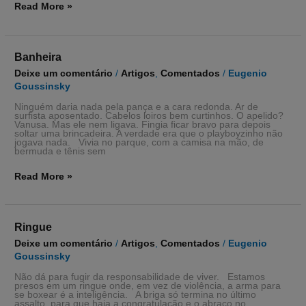
Read More »
Banheira
Banheira
Deixe um comentário
/
Artigos
,
Comentados
/
Eugenio
Goussinsky
Ninguém daria nada pela pança e a cara redonda. Ar de
surfista aposentado. Cabelos loiros bem curtinhos. O apelido?
Vanusa. Mas ele nem ligava. Fingia ficar bravo para depois
soltar uma brincadeira. A verdade era que o playboyzinho não
jogava nada. Vivia no parque, com a camisa na mão, de
bermuda e tênis sem
Read More »
Ringue
Ringue
Deixe um comentário
/
Artigos
,
Comentados
/
Eugenio
Goussinsky
Não dá para fugir da responsabilidade de viver. Estamos
presos em um ringue onde, em vez de violência, a arma para
se boxear é a inteligência. A briga só termina no último
assalto, para que haja a congratulação e o abraço no