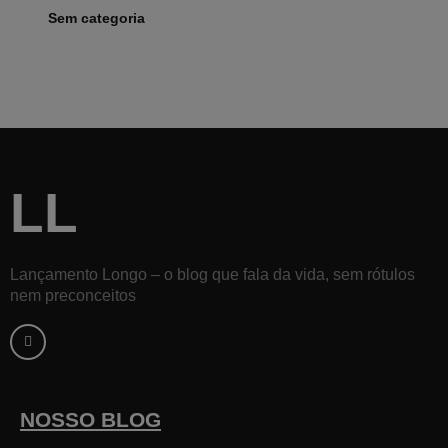
Sem categoria
LL
Lançamento Longo – o blog que fala da vida, sem rótulos
nem preconceitos
F
a
c
e
b
o
o
k
NOSSO BLOG
-
f