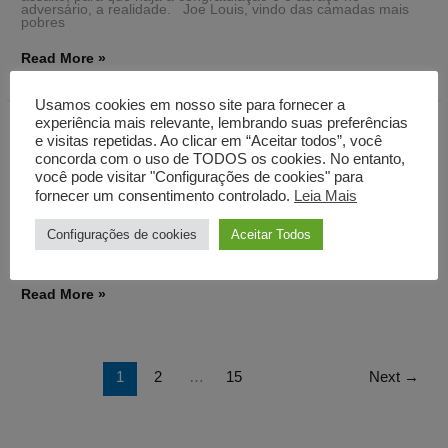
adversário, a realidade. Joe Louis, vindo das camadas mais
pobres
Read More »
Usamos cookies em nosso site para fornecer a
experiência mais relevante, lembrando suas preferências
Tentativa
Tentativa
e visitas repetidas. Ao clicar em “Aceitar todos”, você
Deixe um comentário
/
Artigos
,
Comentados
/
Eugenio
concorda com o uso de TODOS os cookies. No entanto,
Goussinsky
você pode visitar "Configurações de cookies" para
fornecer um consentimento controlado.
Leia Mais
O mundo real tem porões. Como se fosse um corpo ligado por
veias e artérias. Nestes canais que unem pontos, corre a seiva
onírica e psicanalítica da vida. Ela se esconde, mas tem um
Configurações de cookies
Aceitar Todos
infinito potencial revelador. Ele domina cada gota de sangue,
suor, bile, saliva, urina ou qualquer líquido oculto no interior de
Read More »
1
2
…
15
Next
→