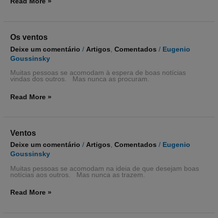
Read More »
Os
Os ventos
ventos
Deixe um comentário
/
Artigos
,
Comentados
/
Eugenio
Goussinsky
Muitas pessoas se acomodam à espera de boas notícias
vindas dos outros. Mas nunca as procuram.
Read More »
Ventos
Ventos
Deixe um comentário
/
Artigos
,
Comentados
/
Eugenio
Goussinsky
Muitas pessoas se acomodam na ideia de que desejam boas
notícias aos outros. Mas nunca as trazem.
Read More »