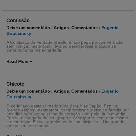
Comissão
Comissão
Deixe um comentário
/
Artigos
,
Comentados
/
Eugenio
Goussinsky
A Comissão da Verdade brasileira não pega porque verdade
sem justiça, neste caso, leva ao desinteresse e acaba se
tornando uma meia-verdade.
Read More »
Chicote
Chicote
Deixe um comentário
/
Artigos
,
Comentados
/
Eugenio
Goussinsky
O corintiano gastou uma fortuna para ir ao Japão. Fez um
grande esforço, desmarcou compromissos, deixou a família por
uns dias para ver seu time de coração lutar pelo título mundial.
Postou a chegada de seu grupo ao aeroporto, com entusiasmo
e esperança. Estava orgulhoso de sua iniciativa. Um grande
amigo seu, no entanto,