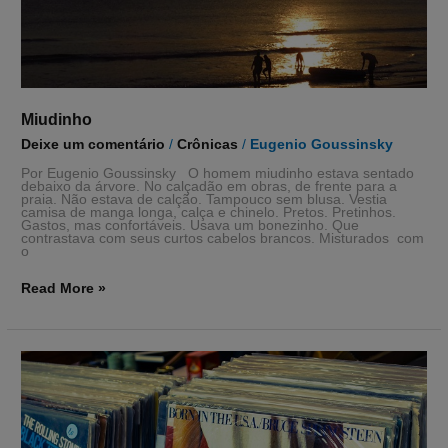
Miudinho
Deixe um comentário
/
Crônicas
/
Eugenio Goussinsky
Por Eugenio Goussinsky O homem miudinho estava sentado
debaixo da árvore. No calçadão em obras, de frente para a
praia. Não estava de calção. Tampouco sem blusa. Vestia
camisa de manga longa, calça e chinelo. Pretos. Pretinhos.
Gastos, mas confortáveis. Usava um bonezinho. Que
contrastava com seus curtos cabelos brancos. Misturados com
o
Read More »
1984,
40
anos