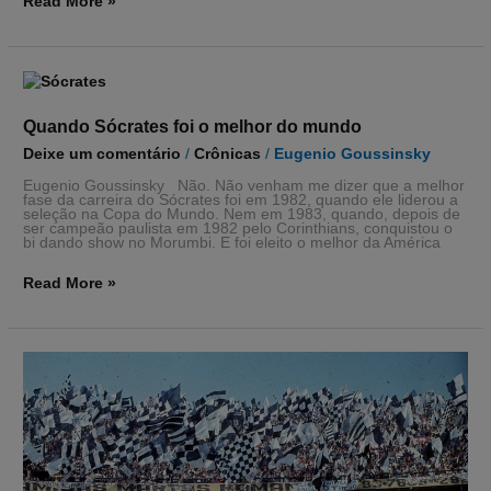
Read More »
Quando
Sócrates
foi
Quando Sócrates foi o melhor do mundo
o
Deixe um comentário
/
Crônicas
/
Eugenio Goussinsky
melhor
do
Eugenio Goussinsky Não. Não venham me dizer que a melhor
fase da carreira do Sócrates foi em 1982, quando ele liderou a
mundo
seleção na Copa do Mundo. Nem em 1983, quando, depois de
ser campeão paulista em 1982 pelo Corinthians, conquistou o
bi dando show no Morumbi. E foi eleito o melhor da América
Read More »
A
maior
torcida,
de
pai
para
filho