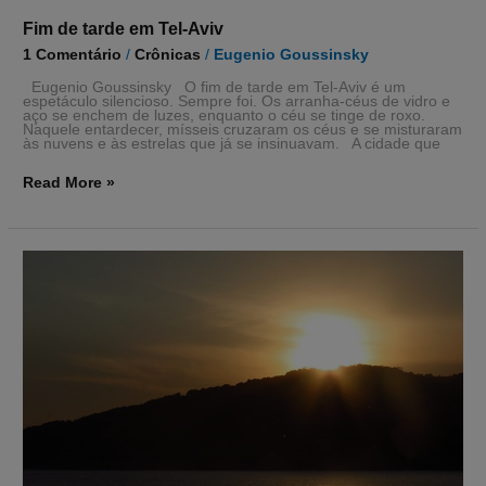
Fim de tarde em Tel-Aviv
1 Comentário
/
Crônicas
/
Eugenio Goussinsky
Eugenio Goussinsky O fim de tarde em Tel-Aviv é um
espetáculo silencioso. Sempre foi. Os arranha-céus de vidro e
aço se enchem de luzes, enquanto o céu se tinge de roxo.
Naquele entardecer, mísseis cruzaram os céus e se misturaram
às nuvens e às estrelas que já se insinuavam. A cidade que
Read More »
Miudinho