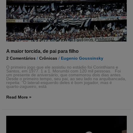
A maior torcida, de pai para filho
2 Comentários
/
Crônicas
/
Eugenio Goussinsky
O primeiro jogo que ele assistiu no estádio foi Corinthians e
Santos, em 1977. 1 a 1. Morumbi com 120 mil pessoas. Foi
um presente de aniversário, que comemorou dois dias antes.
Desde o primeiro tempo, seu pai, ao seu lado na arquibancada,
repetia: “O lateral-esquerdo deles é bom jogador, mas é
quarto-zagueiro, está
Read More »
Ser
Corinthians