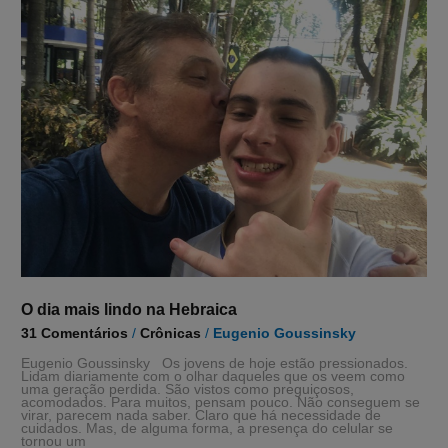
dia
mais
lindo
na
Hebraica
O dia mais lindo na Hebraica
31 Comentários
/
Crônicas
/
Eugenio Goussinsky
Eugenio Goussinsky Os jovens de hoje estão pressionados.
Lidam diariamente com o olhar daqueles que os veem como
uma geração perdida. São vistos como preguiçosos,
acomodados. Para muitos, pensam pouco. Não conseguem se
virar, parecem nada saber. Claro que há necessidade de
cuidados. Mas, de alguma forma, a presença do celular se
tornou um