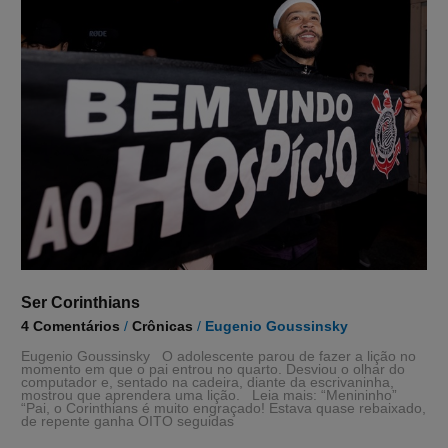
Ser Corinthians
4 Comentários
/
Crônicas
/
Eugenio Goussinsky
Eugenio Goussinsky O adolescente parou de fazer a lição no
momento em que o pai entrou no quarto. Desviou o olhar do
computador e, sentado na cadeira, diante da escrivaninha,
mostrou que aprendera uma lição. Leia mais: “Menininho”
“Pai, o Corinthians é muito engraçado! Estava quase rebaixado,
de repente ganha OITO seguidas