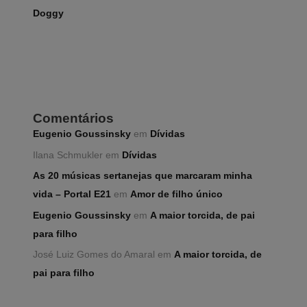
Doggy
Comentários
Eugenio Goussinsky
em
Dívidas
Ilana Schmukler
em
Dívidas
As 20 músicas sertanejas que marcaram minha
vida – Portal E21
em
Amor de filho único
Eugenio Goussinsky
em
A maior torcida, de pai
para filho
José Luiz Gomes do Amaral
em
A maior torcida, de
pai para filho