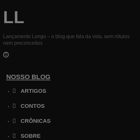
LL
Lançamento Longo – o blog que fala da vida, sem rótulos
nem preconceitos
F
a
c
e
b
NOSSO BLOG
o
o
ARTIGOS
k
-
f
CONTOS
CRÔNICAS
SOBRE