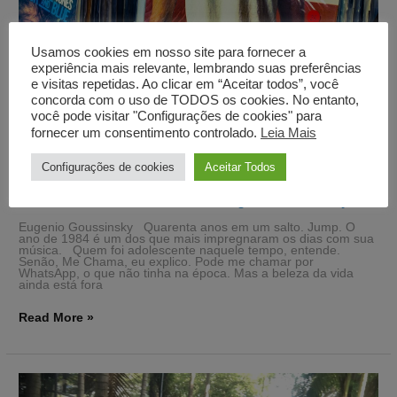
Usamos cookies em nosso site para fornecer a
experiência mais relevante, lembrando suas preferências
e visitas repetidas. Ao clicar em “Aceitar todos”, você
concorda com o uso de TODOS os cookies. No entanto,
você pode visitar "Configurações de cookies" para
fornecer um consentimento controlado.
Leia Mais
Configurações de cookies
Aceitar Todos
1984, 40 anos
Deixe um comentário
/
Crônicas
/
Eugenio Goussinsky
Eugenio Goussinsky Quarenta anos em um salto. Jump. O
ano de 1984 é um dos que mais impregnaram os dias com sua
música. Quem foi adolescente naquele tempo, entende.
Senão, Me Chama, eu explico. Pode me chamar por
WhatsApp, o que não tinha na época. Mas a beleza da vida
ainda está fora
Read More »
O