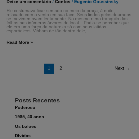
Deixe um comentário
/
Contos
/
Eugenio Goussinsky
Ele costumava ficar sentado no meio da praça, à noite,
relaxado com o vento em sua face. Seus lindos pelos dourados
se movimentavam lentamente. No mesmo ritmo tranquilo das
folhas nas inúmeras árvores do local. Podia-se perceber que
ele era uma força da natureza só com seus latidos
esporádicos. Vinham de tão dentro dele,
Read More »
1
2
Next
→
Posts Recentes
Poderoso
1985, 40 anos
Os balões
Dívidas